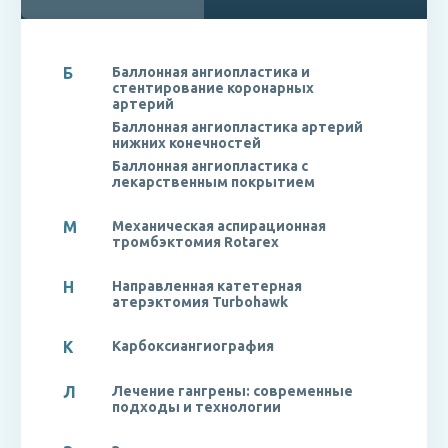
Б
Баллонная ангиопластика и
стентирование коронарных
артерий
Баллонная ангиопластика артерий
нижних конечностей
Баллонная ангиопластика с
лекарственным покрытием
М
Механическая аспирационная
тромбэктомия Rotarex
Н
Направленная катетерная
атерэктомия Turbohawk
К
Карбоксиангиография
Л
Лечение гангрены: современные
подходы и технологии