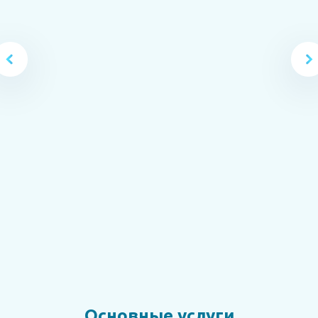
Максимова Надежда Викторовна
врач-эндокринолог, подолог (подиатр), к.м.н., доцент
кафедры эндокринологии и диабетологии ИНОПР РНИМУ
им. Пирогова, доцент кафедры физической и
реабилитационной медицины ЦГМА УДП РФ
Запись онлайн
Подробнее
Основные услуги