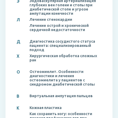
Э
Эндоваскулярная артериализация
глубоких вен голени и стопы при
диабетической стопе и угрозе
ампутации конечности
Л
Лечение стенокардии
Лечение острой и хронической
сердечной недостаточности
Д
Диагностика сосудистого статуса
пациента: специализированный
подход
Х
Хирургическая обработка сложных
ран
О
Остеомиелит. Особенности
диагностики и лечения
остеомиелита у пациентов с
синдромом диабетической стопы
В
Виртуальная ампутация пальцев
К
Кожная пластика
Как сохранить ногу: особенности