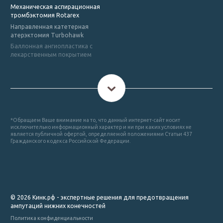
Механическая аспирационная
тромбэктомия Rotarex
Направленная катетерная
атерэктомия Turbohawk
Баллонная ангиопластика с
лекарственным покрытием
*Обращаем Ваше внимание на то, что данный интернет-сайт носит
исключительно информационный характер и ни при каких условиях не
является публичной офертой, определяемой положениями Статьи 437
Гражданского кодекса Российской Федерации.
© 2026 Кинк.рф - экспертные решения для предотвращения
ампутаций нижних конечностей
Политика конфиденциальности