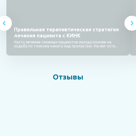
Правильная терапевтическая стратегия
лечения пациента с КИНК
Часто лечение сложных пациентов иногда похоже на
ходьбу по тонкому канату над пропастью. На миг осту...
Отзывы
Отзыв о лечении З. А.А. от дочери
16.06.2021
Врач :
Ерошенко Андрей Владимирович
Источник :
docdoc