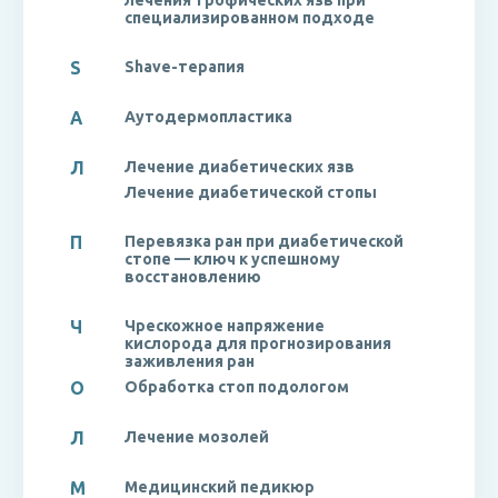
лечения трофических язв при
специализированном подходе
S
Shave-терапия
А
Аутодермопластика
Л
Лечение диабетических язв
Лечение диабетической стопы
П
Перевязка ран при диабетической
стопе — ключ к успешному
восстановлению
Ч
Чрескожное напряжение
кислорода для прогнозирования
заживления ран
О
Обработка стоп подологом
Л
Лечение мозолей
М
Медицинский педикюр