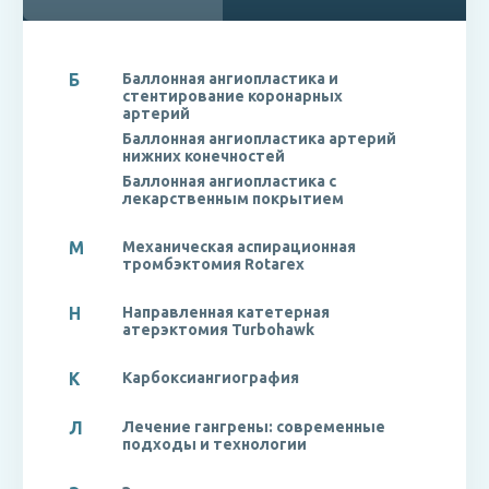
Б
Баллонная ангиопластика и
стентирование коронарных
артерий
Баллонная ангиопластика артерий
нижних конечностей
Баллонная ангиопластика с
лекарственным покрытием
М
Механическая аспирационная
тромбэктомия Rotarex
Н
Направленная катетерная
атерэктомия Turbohawk
К
Карбоксиангиография
Л
Лечение гангрены: современные
подходы и технологии