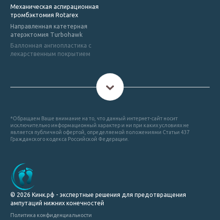
Механическая аспирационная
тромбэктомия Rotarex
Направленная катетерная
атерэктомия Turbohawk
Баллонная ангиопластика с
лекарственным покрытием
*Обращаем Ваше внимание на то, что данный интернет-сайт носит
исключительно информационный характер и ни при каких условиях не
является публичной офертой, определяемой положениями Статьи 437
Гражданского кодекса Российской Федерации.
© 2026 Кинк.рф - экспертные решения для предотвращения
ампутаций нижних конечностей
Политика конфиденциальности