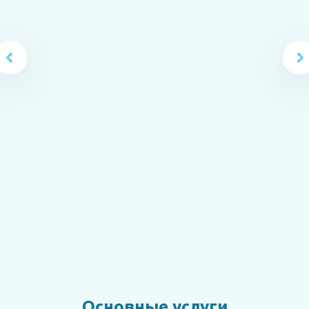
Краснощекова Любовь Сергеевна
Врач-флеболог
Запись онлайн
Подробнее
Основные услуги