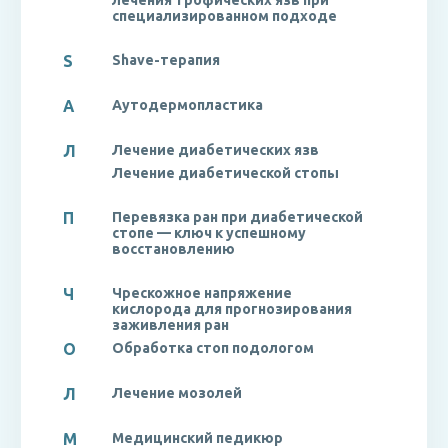
лечения трофических язв при
специализированном подходе
S
Shave-терапия
А
Аутодермопластика
Л
Лечение диабетических язв
Лечение диабетической стопы
П
Перевязка ран при диабетической
стопе — ключ к успешному
восстановлению
Ч
Чрескожное напряжение
кислорода для прогнозирования
заживления ран
О
Обработка стоп подологом
Л
Лечение мозолей
М
Медицинский педикюр