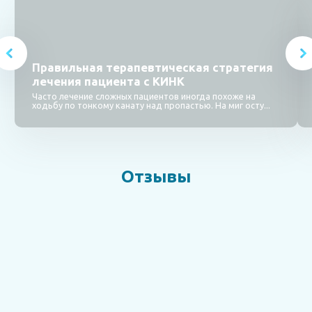
Правильная терапевтическая стратегия
лечения пациента с КИНК
Часто лечение сложных пациентов иногда похоже на
ходьбу по тонкому канату над пропастью. На миг осту...
Отзывы
Отзыв о лечении З. А.А. от дочери
16.06.2021
Врач :
Ерошенко Андрей Владимирович
Источник :
docdoc