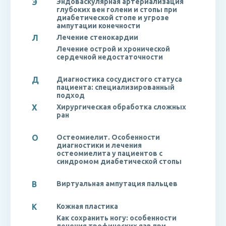
Э
Эндоваскулярная артериализация
глубоких вен голени и стопы при
диабетической стопе и угрозе
ампутации конечности
Л
Лечение стенокардии
Лечение острой и хронической
сердечной недостаточности
Д
Диагностика сосудистого статуса
пациента: специализированный
подход
Х
Хирургическая обработка сложных
ран
О
Остеомиелит. Особенности
диагностики и лечения
остеомиелита у пациентов с
синдромом диабетической стопы
В
Виртуальная ампутация пальцев
К
Кожная пластика
Как сохранить ногу: особенности