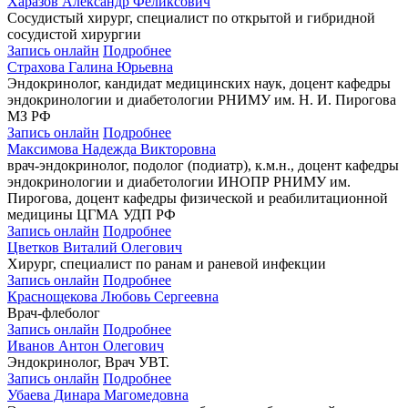
Харазов Александр Феликсович
Сосудистый хирург, специалист по открытой и гибридной
сосудистой хирургии
Запись онлайн
Подробнее
Страхова Галина Юрьевна
Эндокринолог, кандидат медицинских наук, доцент кафедры
эндокринологии и диабетологии РНИМУ им. Н. И. Пирогова
МЗ РФ
Запись онлайн
Подробнее
Максимова Надежда Викторовна
врач-эндокринолог, подолог (подиатр), к.м.н., доцент кафедры
эндокринологии и диабетологии ИНОПР РНИМУ им.
Пирогова, доцент кафедры физической и реабилитационной
медицины ЦГМА УДП РФ
Запись онлайн
Подробнее
Цветков Виталий Олегович
Хирург, специалист по ранам и раневой инфекции
Запись онлайн
Подробнее
Краснощекова Любовь Сергеевна
Врач-флеболог
Запись онлайн
Подробнее
Иванов Антон Олегович
Эндокринолог, Врач УВТ.
Запись онлайн
Подробнее
Убаева Динара Магомедовна