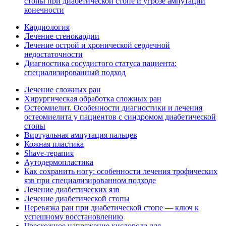
стопы при диабетической стопе и угрозе ампутации
конечности
Кардиология
Лечение стенокардии
Лечение острой и хронической сердечной
недостаточности
Диагностика сосудистого статуса пациента:
специализированный подход
Лечение сложных ран
Хирургическая обработка сложных ран
Остеомиелит. Особенности диагностики и лечения
остеомиелита у пациентов с синдромом диабетической
стопы
Виртуальная ампутация пальцев
Кожная пластика
Shave-терапия
Аутодермопластика
Как сохранить ногу: особенности лечения трофических
язв при специализированном подходе
Лечение диабетических язв
Лечение диабетической стопы
Перевязка ран при диабетической стопе — ключ к
успешному восстановлению
Чрескожное напряжение кислорода для