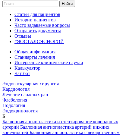
Найти
Статьи для пациентов
Истории пациентов
Часто задаваемые вопросы
Отправить документы
Отзывы
#ЯОСТАЛСЯСНОГОЙ
Общая информация
Стандарты лечения
Интересные клинические случаи
Калькулятор
Чат-бот
Эндоваскулярная хирургия
Кардиология
Лечение сложных ран
Флебология
Подология
Эндокринология
Б
Баллонная ангиопластика и стентирование коронарных
артерий
Баллонная ангиопластика артерий нижних
конечностей
Баллонная ангиопластика с лекарственным