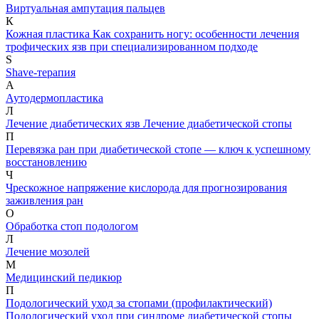
Виртуальная ампутация пальцев
К
Кожная пластика
Как сохранить ногу: особенности лечения
трофических язв при специализированном подходе
S
Shave-терапия
А
Аутодермопластика
Л
Лечение диабетических язв
Лечение диабетической стопы
П
Перевязка ран при диабетической стопе — ключ к успешному
восстановлению
Ч
Чрескожное напряжение кислорода для прогнозирования
заживления ран
О
Обработка стоп подологом
Л
Лечение мозолей
М
Медицинский педикюр
П
Подологический уход за стопами (профилактический)
Подологический уход при синдроме диабетической стопы