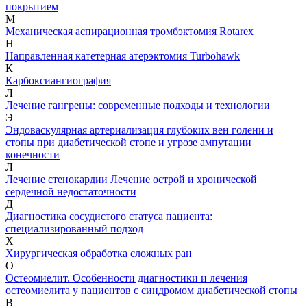
покрытием
М
Механическая аспирационная тромбэктомия Rotarex
Н
Направленная катетерная атерэктомия Turbohawk
К
Карбоксиангиография
Л
Лечение гангрены: современные подходы и технологии
Э
Эндоваскулярная артериализация глубоких вен голени и
стопы при диабетической стопе и угрозе ампутации
конечности
Л
Лечение стенокардии
Лечение острой и хронической
сердечной недостаточности
Д
Диагностика сосудистого статуса пациента:
специализированный подход
Х
Хирургическая обработка сложных ран
О
Остеомиелит. Особенности диагностики и лечения
остеомиелита у пациентов с синдромом диабетической стопы
В