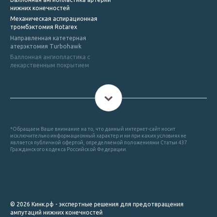
нижних конечностей
Механическая аспирационная
тромбэктомия Rotarex
Направленная катетерная
атерэктомия Turbohawk
Баллонная ангиопластика с
лекарственным покрытием
*Обращаем Ваше внимание на то, что данный интернет-сайт носит
исключительно информационный характер и ни при каких условиях не
является публичной офертой, определяемой положениями Статьи 437
Гражданского кодекса Российской Федерации.
© 2026 Кинк.рф - экспертные решения для предотвращения
ампутаций нижних конечностей