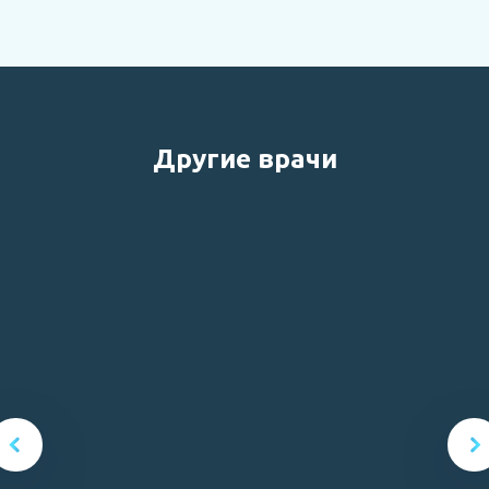
Другие врачи
Ерошенко Андрей Владимирович
Руководитель команды специалистов КИНК.РФ,
cердечно-сосудистый и рентгенэндоваскулярный хирург