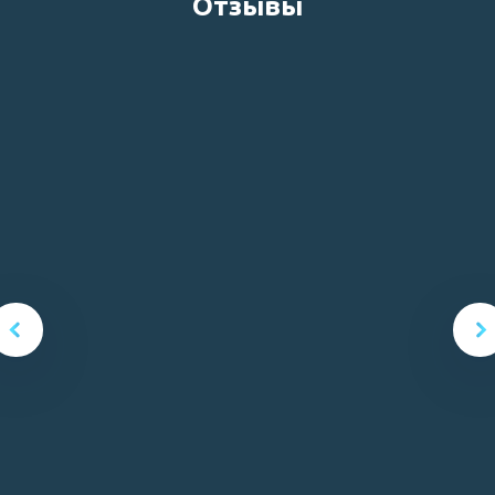
Отзывы
Отзыв о лечении З. А.А. от дочери
16.06.2021
Врач:
Ерошенко Андрей Владимирович
Источник:
docdoc
Выражаю безмерную благодарность Ерошенко
Андрею Владимировичу. Это настоящий
профессионал, внимательный, чуткий и радеющий за
пациента человек! Обр...
показать весь отзыв