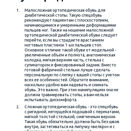
Малосложная ортопедическая обувь для
диабетической стопы. Такую спецобувь
рекомендуют пациентам с плоскостопием,
начинающимися и умеренными деформациями
пальцев ног. Также на ношение малосложной
ортопедической диабетической обуви следует
перейти, если вы страдаете врастанием
ногтевых пластинок 1-ых пальцев стоп.
Основное отличие такой обуви от модельной -
увеличенные объём и полнота, анатомическая
колодка, мягкая верхняя часть, стелька с
супинатором и фиксированный задник. Вместо
готовой фабричной стельки лучше сделать
персональную по слепку с вашей стопы с учетом
всех ее особенностей. Обратите внимание,
насколько удобно вам надевать и снимать
обувь. Это важно. При этих манипуляциях она не
должна травмировать стопы, а вам нельзя
испытывать дискомфорта.
Сложная ортопедическая обувь - это спецобувь
с ригидной, негнущейся подошвой с перекатами,
мягкой толстой стелькой, смягченным верхом.
Такая обувь обязательно должна быть без швов
внутри, застегиваться на липучку «велкро» и с