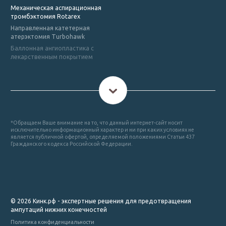
Механическая аспирационная
тромбэктомия Rotarex
Направленная катетерная
атерэктомия Turbohawk
Баллонная ангиопластика с
лекарственным покрытием
*Обращаем Ваше внимание на то, что данный интернет-сайт носит
исключительно информационный характер и ни при каких условиях не
является публичной офертой, определяемой положениями Статьи 437
Гражданского кодекса Российской Федерации.
© 2026 Кинк.рф - экспертные решения для предотвращения
ампутаций нижних конечностей
Политика конфиденциальности