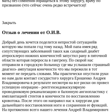
мать) без сомнения обращаться к этому хирургу, врачу по
призванию (что сейчас очень редко встречается)!
Закрыть
Отзыв о лечении от О.И.В.
Добрый день хочется поделится непростой ситуациейв
которую мы попали год тому назад. Мой папа имея ряд
сопутствующих заболеваний таких как сахарный диабет
атеросклероз нижних конечностей запустил рану в пяточной
области которая переросла в гангрену. По скорой нас
отправили в городскую больницу где мы услышали страшный
диагноз- ампутация конечности что мы пережили в тот
момент не передать словами. Мы практически опустили руки
но нам дали контакт сосудистого хирурга Ерошенко Андрея
Владимировича в результате несмотря на все риски он провел
успешную операцию - рентгенэндоваскулярную
проводниковую реканализацию и балонную ангиопластику с
имплантацией стентов в конечности по восстановлению
кровотока. После этого он направил нас к хирургам для
дальнейшего восстановления ноги и сохранения ее функций.
На протяжении всего нашего лечения Андрей Владимирович