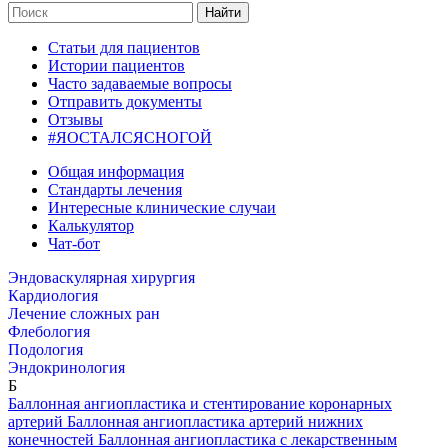
Найти
Статьи для пациентов
Истории пациентов
Часто задаваемые вопросы
Отправить документы
Отзывы
#ЯОСТАЛСЯСНОГОЙ
Общая информация
Стандарты лечения
Интересные клинические случаи
Калькулятор
Чат-бот
Эндоваскулярная хирургия
Кардиология
Лечение сложных ран
Флебология
Подология
Эндокринология
Б
Баллонная ангиопластика и стентирование коронарных
артерий
Баллонная ангиопластика артерий нижних
конечностей
Баллонная ангиопластика с лекарственным