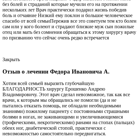
без болей и страданий которые мучили его на протяжении
нескольких лет Врач практически подарил жизнь победив
боль и отчаяние Низкий ему поклон и большое человеческое
спасибо от всей семьиПережив все это советуем тем кто болен
сам или у кого болеют и страдают близкие муж сын пожилые
отец или мать без сомнения обращаться к этому хирургу врачу
по призванию что сейчас очень редко встречается
Закрыть
Отзыв о лечении Федора Ивановича А.
Хотим всей семьей выразить глубочайшую
БЛАГОДАРНОСТЬ хирургу Ерошенко Андрею
Владимировичу. Этот врач сделал невозможное, так как все
врачи, к которым мы обращались не помогли (да и не
пытались отказать помощь, не обладали необходимыми
знаниями) пожилому пациенту с постоянными страшными
болями в ногах, не заживающими и увеличивающимися
(трофическими, некротическими) ранами на стопах (пальцах)
обеих ног, диабетической стопой, практически с
невозможностью самостоятельно передвигаться.