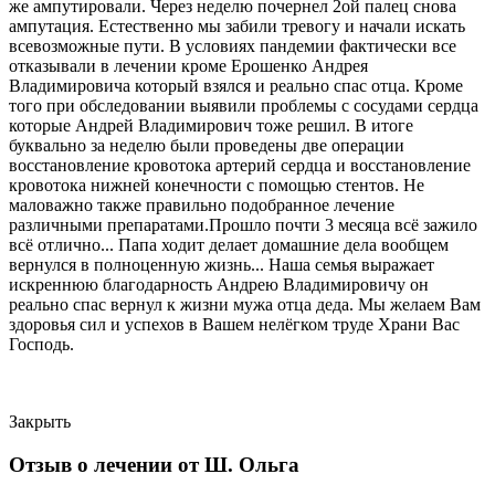
же ампутировали. Через неделю почернел 2ой палец снова
ампутация. Естественно мы забили тревогу и начали искать
всевозможные пути. В условиях пандемии фактически все
отказывали в лечении кроме Ерошенко Андрея
Владимировича который взялся и реально спас отца. Кроме
того при обследовании выявили проблемы с сосудами сердца
которые Андрей Владимирович тоже решил. В итоге
буквально за неделю были проведены две операции
восстановление кровотока артерий сердца и восстановление
кровотока нижней конечности с помощью стентов. Не
маловажно также правильно подобранное лечение
различными препаратами.Прошло почти 3 месяца всё зажило
всё отлично... Папа ходит делает домашние дела вообщем
вернулся в полноценную жизнь... Наша семья выражает
искреннюю благодарность Андрею Владимировичу он
реально спас вернул к жизни мужа отца деда. Мы желаем Вам
здоровья сил и успехов в Вашем нелёгком труде Храни Вас
Господь.
Закрыть
Отзыв о лечении от Ш. Ольга