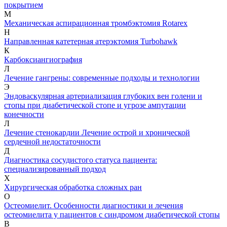
покрытием
М
Механическая аспирационная тромбэктомия Rotarex
Н
Направленная катетерная атерэктомия Turbohawk
К
Карбоксиангиография
Л
Лечение гангрены: современные подходы и технологии
Э
Эндоваскулярная артериализация глубоких вен голени и
стопы при диабетической стопе и угрозе ампутации
конечности
Л
Лечение стенокардии
Лечение острой и хронической
сердечной недостаточности
Д
Диагностика сосудистого статуса пациента:
специализированный подход
Х
Хирургическая обработка сложных ран
О
Остеомиелит. Особенности диагностики и лечения
остеомиелита у пациентов с синдромом диабетической стопы
В