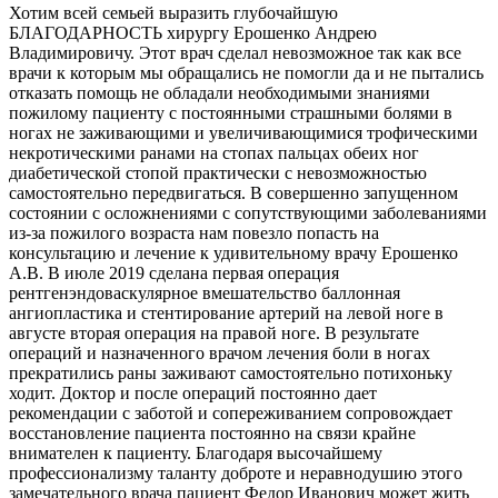
Хотим всей семьей выразить глубочайшую
БЛАГОДАРНОСТЬ хирургу Ерошенко Андрею
Владимировичу. Этот врач сделал невозможное так как все
врачи к которым мы обращались не помогли да и не пытались
отказать помощь не обладали необходимыми знаниями
пожилому пациенту с постоянными страшными болями в
ногах не заживающими и увеличивающимися трофическими
некротическими ранами на стопах пальцах обеих ног
диабетической стопой практически с невозможностью
самостоятельно передвигаться. В совершенно запущенном
состоянии с осложнениями с сопутствующими заболеваниями
из-за пожилого возраста нам повезло попасть на
консультацию и лечение к удивительному врачу Ерошенко
А.В. В июле 2019 сделана первая операция
рентгенэндоваскулярное вмешательство баллонная
ангиопластика и стентирование артерий на левой ноге в
августе вторая операция на правой ноге. В результате
операций и назначенного врачом лечения боли в ногах
прекратились раны заживают самостоятельно потихоньку
ходит. Доктор и после операций постоянно дает
рекомендации с заботой и сопереживанием сопровождает
восстановление пациента постоянно на связи крайне
внимателен к пациенту. Благодаря высочайшему
профессионализму таланту доброте и неравнодушию этого
замечательного врача пациент Федор Иванович может жить