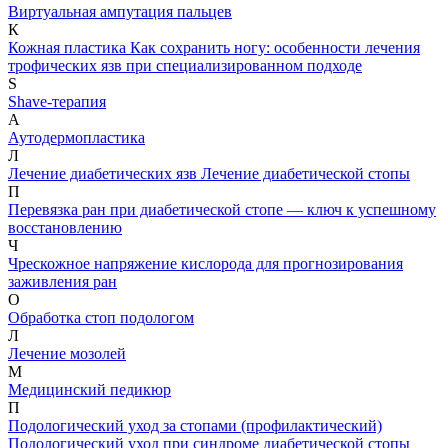
Виртуальная ампутация пальцев
К
Кожная пластика
Как сохранить ногу: особенности лечения
трофических язв при специализированном подходе
S
Shave-терапия
А
Аутодермопластика
Л
Лечение диабетических язв
Лечение диабетической стопы
П
Перевязка ран при диабетической стопе — ключ к успешному
восстановлению
Ч
Чрескожное напряжение кислорода для прогнозирования
заживления ран
О
Обработка стоп подологом
Л
Лечение мозолей
М
Медицинский педикюр
П
Подологический уход за стопами (профилактический)
Подологический уход при синдроме диабетической стопы