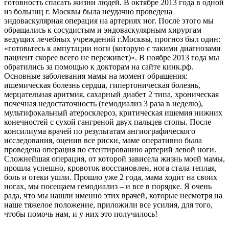
готовность спасать жизни людей. В октябре 2013 года в одной
из больниц г. Москвы была неудачно проведена
эндоваскулярная операция на артериях ног. После этого мы
обращались к сосудистым и эндоваскулярным хирургам
ведущих лечебных учреждений г.Москвы, прогноз был один:
«готовьтесь к ампутации ноги (которую с такими диагнозами
пациент скорее всего не переживет)». В ноябре 2013 года мы
обратились за помощью к докторам на сайте кинк.рф.
Основные заболевания мамы на момент обращения:
ишемическая болезнь сердца, гипертоническая болезнь,
мерцательная аритмия, сахарный диабет 2 типа, хроническая
почечная недостаточность (гемодиализ 3 раза в неделю),
мультифокальный атеросклероз, критическая ишемия нижних
конечностей с сухой гангреной двух пальцев стопы. После
консилиума врачей по результатам ангиографического
исследования, оценив все риски, маме оперативно была
проведена операция по стентированию артерий левой ноги.
Сложнейшая операция, от которой зависела жизнь моей мамы,
прошла успешно, кровоток восстановлен, нога стала теплая,
боль и отеки ушли. Прошло уже 2 года, мама ходит на своих
ногах, мы посещаем гемодиализ – и все в порядке. Я очень
рада, что мы нашли именно этих врачей, которые несмотря на
наше тяжелое положение, приложили все усилия, для того,
чтобы помочь нам, и у них это получилось!