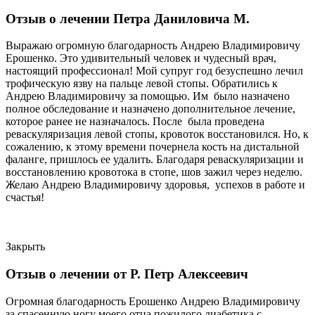
Отзыв о лечении Петра Даниловича М.
Выражаю огромную благодарность Андрею Владимировичу
Ерошенко. Это удивительный человек и чудесный врач,
настоящий профессионал! Мой супруг год безуспешно лечил
трофическую язву на пальце левой стопы. Обратились к
Андрею Владимировичу за помощью. Им было назначено
полное обследование и назначено дополнительное лечение,
которое ранее не назначалось. После была проведена
реваскуляризация левой стопы, кровоток восстановился. Но, к
сожалению, к этому времени почернела кость на дистальной
фаланге, пришлось ее удалить. Благодаря реваскуляризации и
восстановлению кровотока в стопе, шов зажил через неделю.
Желаю Андрею Владимировичу здоровья, успехов в работе и
счастья!
Закрыть
Отзыв о лечении от Р. Петр Алексеевич
Огромная благодарность Ерошенко Андрею Владимировичу
за спасенную ногу моего отца пожилого диабетика с