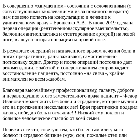
В совершенно «запущенном» состоянии с осложнениями (с
сопутствующими заболеваниями из-за пожилого возраста)
нам повезло попасть на консультацию и лечение к
удивительному врачу – Ерошенко А.В. В июле 2019 сделана
первая операция (рентгенэндоваскулярное вмешательство,
баллонная ангиопластика и стентирование артерий) на левой
ноге, в августе вторая операция на правой ноге.
В результате операций и назначенного врачом лечения боли в
ногах прекратились, раны заживают, самостоятельно
потихоньку ходит. Доктор и после операций постоянно дает
рекомендации, с заботой и сопереживанием сопровождает
восстановление пациента, постоянно «на связи», крайне
внимателен ко всем жалобам.
Благодаря высочайшему профессионализму, таланту, доброте
и неравнодушию этого замечательного врача пациент – Федор
Иванович может жить без болей и страданий, которые мучили
его на протяжении нескольких лет! Врач практически подарил
жизнь, победив боль и отчаяние!!! Низкий ему поклон и
большое человеческое спасибо от всей семьи!
Пережив все это, советую тем, кто болен сам или у кого
болеют и страдают близкие (муж, сын, пожилые отец или