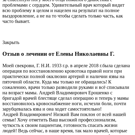
проблемами с сердцем. Удивительный врач который видит
всю проблему в целом и нацелен на результат на полное
выздоровление, а не на то чтобы сделать только часть, как
часто бывает.
Закрыть
Отзыв о лечении от Елены Николаевны Г.
Моей свекрови, Г. Н.И. 1933 г.р. в апреле 2018 г.была сделана
операция по восстановлению кровотока правой ноги при
практически полной окклюзии артерий и наличии язвы на
пяточной области. Куда мы только не обращались! К
сожалению, врачи только разводили руками и всё списывали
на возраст мамы. Андрей Владимирович Ерошенко с
бригадой врачей блестяще сделал операцию и теперь у мамы
восстановилось кровоснабжение ноги, исчезли боли, почти
зарубцевалась язва и она ходит самостоятельно!
Андрей Владимирович! Низкий Вам поклон от всей нашей
семьи! Хочу отметить Ваш высокий профессионализм,
чуткость к своим пациентам, готовность спасать жизни
людей! Ведь сейчас, в наше время, так мало врачей, которые