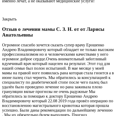
именно лечат, а не оказывают медицинские услуги!
Закрыть
Отзыв о лечении мамы С. З. Н. от от Ларисы
Анатольевны
Огромное спасибо хочется сказать супер врачу Ерошенко
Андрею Владимировичу который обладает не только высоким
профессионализмом но и человеческими качествами у него
огромное доброе сердце.Очень внимательный заботливый
вдумчивый врач который нацелен на результат. Этот год для
нашей семьи был полон испытаний. В мае месяце у моей
мамы на правой ноге появилась рана которая стала гноится а в
июне палец стал чернеть. Мы обратились за консультацией к
специалисту по диабетической стопе после чего палец был
удалён было проведено лечение но рана заживала плохо
грануляции вялые прогнозы не очень радужные Мы
обратились за помощью к доктору Ерошенко Андрею
Владимировичу который 22.08 2019 года провёл операцию по
восстановлению магистрального кровотока которая прошла
успешно. Были даны рекомендации по дальнейшему лечению
. Мы их обязательно будем выполнять. Прогноз