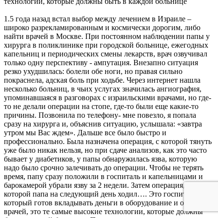
технологии, которые должны быть в каждой больнице
1.5 года назад встал выбор между лечением в Израиле –
широко разрекламированным и космически дорогим, либо
найти врачей в Москве. При постоянном наблюдении папы у
хирурга в поликлинике при городской больнице, ежегодных
капельниц и периодических смены лекарств, врач озвучивал
только одну перспективу - ампутация. Внезапно ситуация
резко ухудшилась: болели обе ноги, но правая сильно
покраснела, адская боль при ходьбе. Через интернет нашла
несколько больниц, в чьих услугах значилась ангиография,
упоминавшаяся в разговорах с израильскими врачами, но где-
то не делали операции на стопе, где-то были еще какие-то
причины. Позвонила по телефону- мне повезло, я попала
сразу на хирурга и, объяснив ситуацию, услышала: «завтра
утром мы Вас ждем». Дальше все было быстро и
профессионально. Была назначена операция, с которой тянуть
уже было никак нельзя, но при сдаче анализов, как это часто
бывает у диабетиков, у папы обнаружилась язва, которую
надо было срочно залечивать до операции. Чтобы не терять
время, папу сразу положили в госпиталь и капельницами и
барокамерой убрали язву за 2 недели. Затем операция, после
которой папа на следующий день ходил…. Это госпиталь,
который готов вкладывать деньги в оборудование и обучение
врачей, это те самые высокие технологии, которые должны