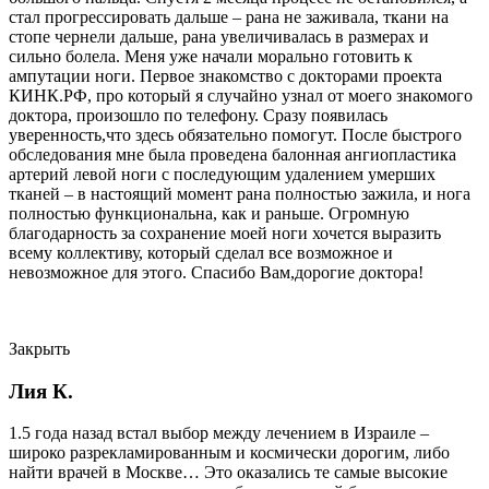
стал прогрессировать дальше – рана не заживала, ткани на
стопе чернели дальше, рана увеличивалась в размерах и
сильно болела. Меня уже начали морально готовить к
ампутации ноги. Первое знакомство с докторами проекта
КИНК.РФ, про который я случайно узнал от моего знакомого
доктора, произошло по телефону. Сразу появилась
уверенность,что здесь обязательно помогут. После быстрого
обследования мне была проведена балонная ангиопластика
артерий левой ноги с последующим удалением умерших
тканей – в настоящий момент рана полностью зажила, и нога
полностью функциональна, как и раньше. Огромную
благодарность за сохранение моей ноги хочется выразить
всему коллективу, который сделал все возможное и
невозможное для этого. Спасибо Вам,дорогие доктора!
Закрыть
Лия К.
1.5 года назад встал выбор между лечением в Израиле –
широко разрекламированным и космически дорогим, либо
найти врачей в Москве… Это оказались те самые высокие