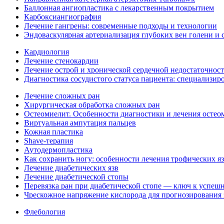
Баллонная ангиопластика с лекарственным покрытием
Карбоксиангиография
Лечение гангрены: современные подходы и технологии
Эндоваскулярная артериализация глубоких вен голени и 
Кардиология
Лечение стенокардии
Лечение острой и хронической сердечной недостаточнос
Диагностика сосудистого статуса пациента: специализи
Лечение сложных ран
Хирургическая обработка сложных ран
Остеомиелит. Особенности диагностики и лечения остео
Виртуальная ампутация пальцев
Кожная пластика
Shave-терапия
Аутодермопластика
Как сохранить ногу: особенности лечения трофических я
Лечение диабетических язв
Лечение диабетической стопы
Перевязка ран при диабетической стопе — ключ к успеш
Чрескожное напряжение кислорода для прогнозирования
Флебология