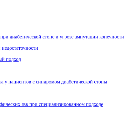
 при диабетической стопе и угрозе ампутации конечности
й недостаточности
ый подход
та у пациентов с синдромом диабетической стопы
офических язв при специализированном подходе