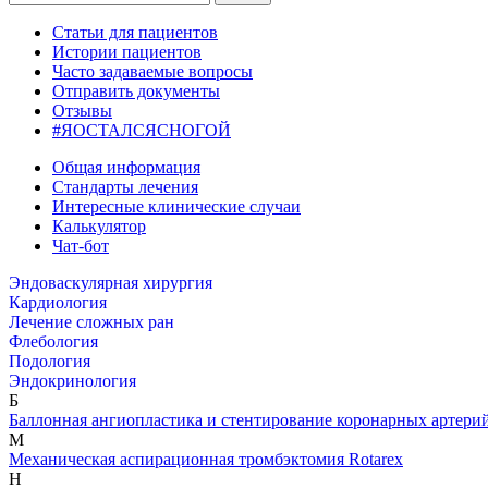
Статьи для пациентов
Истории пациентов
Часто задаваемые вопросы
Отправить документы
Отзывы
#ЯОСТАЛСЯСНОГОЙ
Общая информация
Стандарты лечения
Интересные клинические случаи
Калькулятор
Чат-бот
Эндоваскулярная хирургия
Кардиология
Лечение сложных ран
Флебология
Подология
Эндокринология
Б
Баллонная ангиопластика и стентирование коронарных артери
М
Механическая аспирационная тромбэктомия Rotarex
Н