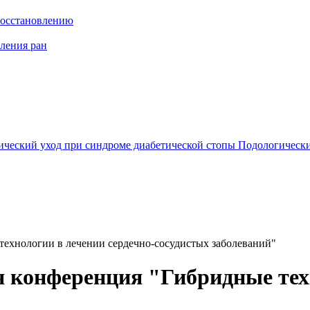
восстановлению
ления ран
ический уход при синдроме диабетической стопы
Подологически
технологии в лечении сердечно-сосудистых заболеваний"
я конференция "Гибридные тех