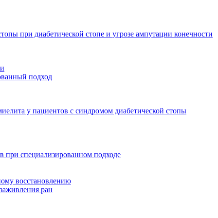
стопы при диабетической стопе и угрозе ампутации конечности
ти
рованный подход
миелита у пациентов с синдромом диабетической стопы
зв при специализированном подходе
ному восстановлению
 заживления ран