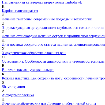
Направленная катетерная атерэктомия Turbohawk
К
Карбоксиангиография
Л
Лечение гангрены: современные подходы и технологии
Э
Эндоваскулярная артериализация глубоких вен голени и стопы
Л
Лечение стенокардии
Лечение острой и хронической сердечно
Д
Диагностика сосудистого статуса пациента: специализированн
Х
Хирургическая обработка сложных ран
О
Остеомиелит. Особенности диагностики и лечения остеомиели
В
Виртуальная ампутация пальцев
К
Кожная пластика
Как сохранить ногу: особенности лечения тр
S
Shave-терапия
А
Аутодермопластика
Л
Лечение диабетических язв
Лечение диабетической стопы