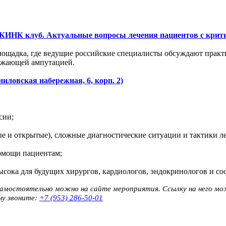
КИНК клуб. Актуальные вопросы лечения пациентов с крит
ощадка, где ведущие российские специалисты обсуждают практ
рожающей ампутацией.
ниловская набережная, 6, корп. 2)
сии;
е и открытые), сложные диагностические ситуации и тактики ле
омощи пациентам;
сока для будущих хирургов, кардиологов, эндокринологов и со
самостоятельно можно на сайте мероприятия. Ссылку на него мо
ну звоните:
+7 (953) 286-50-01