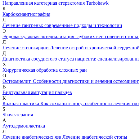
Направленная катетерная атерэктомия Turbohawk
К
Карбоксиангиография
Л
Лечение гангрены: современные подходы и технологии
Э
Эндоваскулярная артериализация глубоких вен голени и стопы
Л
Лечение стенокардии
Лечение острой и хронической сердечно
Д
Диагностика сосудистого статуса пациента: специализированн
Х
Хирургическая обработка сложных ран
О
Остеомиелит. Особенности диагностики и лечения остеомиели
В
Виртуальная ампутация пальцев
К
Кожная пластика
Как сохранить ногу: особенности лечения тр
S
Shave-терапия
А
Аутодермопластика
Л
Лечение диабетических язв
Лечение диабетической стопы