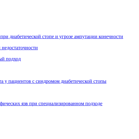
 при диабетической стопе и угрозе ампутации конечности
й недостаточности
ый подход
та у пациентов с синдромом диабетической стопы
офических язв при специализированном подходе