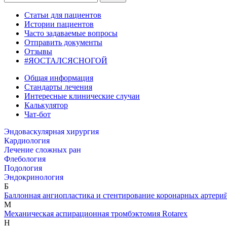
Статьи для пациентов
Истории пациентов
Часто задаваемые вопросы
Отправить документы
Отзывы
#ЯОСТАЛСЯСНОГОЙ
Общая информация
Стандарты лечения
Интересные клинические случаи
Калькулятор
Чат-бот
Эндоваскулярная хирургия
Кардиология
Лечение сложных ран
Флебология
Подология
Эндокринология
Б
Баллонная ангиопластика и стентирование коронарных артери
М
Механическая аспирационная тромбэктомия Rotarex
Н