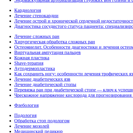
Эндоваскулярная артериализация глубоких вен голени и 
Кардиология
Лечение стенокардии
Лечение острой и хронической сердечной недостаточнос
Диагностика сосудистого статуса пациента: специализи
Лечение сложных ран
Хирургическая обработка сложных ран
Остеомиелит. Особенности диагностики и лечения остео
Виртуальная ампутация пальцев
Кожная пластика
Shave-терапия
Аутодермопластика
Как сохранить ногу: особенности лечения трофических я
Лечение диабетических язв
Лечение диабетической стопы
Перевязка ран при диабетической стопе — ключ к успеш
Чрескожное напряжение кислорода для прогнозирования
Флебология
Подология
Обработка стоп подологом
Лечение мозолей
Медицинский педикюр