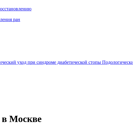
восстановлению
ления ран
ический уход при синдроме диабетической стопы
Подологически
 в Москве