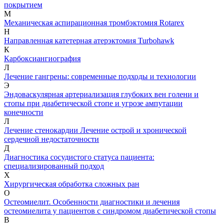
покрытием
М
Механическая аспирационная тромбэктомия Rotarex
Н
Направленная катетерная атерэктомия Turbohawk
К
Карбоксиангиография
Л
Лечение гангрены: современные подходы и технологии
Э
Эндоваскулярная артериализация глубоких вен голени и
стопы при диабетической стопе и угрозе ампутации
конечности
Л
Лечение стенокардии
Лечение острой и хронической
сердечной недостаточности
Д
Диагностика сосудистого статуса пациента:
специализированный подход
Х
Хирургическая обработка сложных ран
О
Остеомиелит. Особенности диагностики и лечения
остеомиелита у пациентов с синдромом диабетической стопы
В