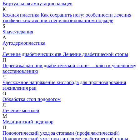
Виртуальная ампутация пальцев
К
Кожная пластика
Как сохранить ногу: особенности лечения
трофических язв при специализированном подходе
S
Shave-терапия
А
Аутодермопластика
Л
Лечение диабетических язв
Лечение диабетической стопы
П
Перевязка ран при диабетической стопе — ключ к успешному
восстановлению
Ч
Чрескожное напряжение кислорода для прогнозирования
заживления ран
О
Обработка стоп подологом
Л
Лечение мозолей
М
Медицинский педикюр
П
Подологический уход за стопами (профилактический)
Подологический уход при синдроме диабетической стопы