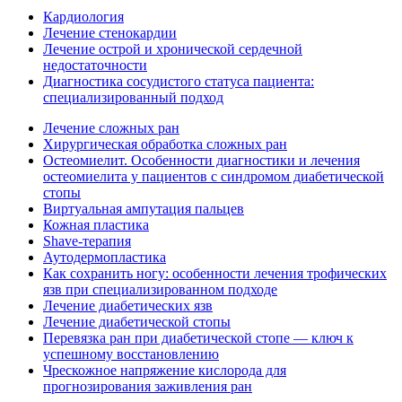
Кардиология
Лечение стенокардии
Лечение острой и хронической сердечной
недостаточности
Диагностика сосудистого статуса пациента:
специализированный подход
Лечение сложных ран
Хирургическая обработка сложных ран
Остеомиелит. Особенности диагностики и лечения
остеомиелита у пациентов с синдромом диабетической
стопы
Виртуальная ампутация пальцев
Кожная пластика
Shave-терапия
Аутодермопластика
Как сохранить ногу: особенности лечения трофических
язв при специализированном подходе
Лечение диабетических язв
Лечение диабетической стопы
Перевязка ран при диабетической стопе — ключ к
успешному восстановлению
Чрескожное напряжение кислорода для
прогнозирования заживления ран