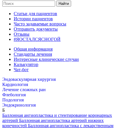
Найти
Статьи для пациентов
Истории пациентов
Часто задаваемые вопросы
Отправить документы
Отзывы
#ЯОСТАЛСЯСНОГОЙ
Общая информация
Стандарты лечения
Интересные клинические случаи
Калькулятор
Чат-бот
Эндоваскулярная хирургия
Кардиология
Лечение сложных ран
Флебология
Подология
Эндокринология
Б
Баллонная ангиопластика и стентирование коронарных
артерий
Баллонная ангиопластика артерий нижних
конечностей
Баллонная ангиопластика с лекарственным