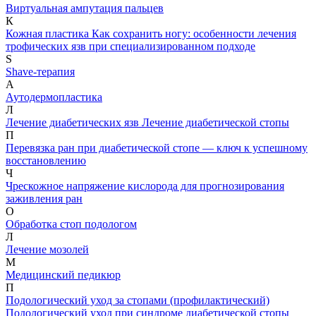
Виртуальная ампутация пальцев
К
Кожная пластика
Как сохранить ногу: особенности лечения
трофических язв при специализированном подходе
S
Shave-терапия
А
Аутодермопластика
Л
Лечение диабетических язв
Лечение диабетической стопы
П
Перевязка ран при диабетической стопе — ключ к успешному
восстановлению
Ч
Чрескожное напряжение кислорода для прогнозирования
заживления ран
О
Обработка стоп подологом
Л
Лечение мозолей
М
Медицинский педикюр
П
Подологический уход за стопами (профилактический)
Подологический уход при синдроме диабетической стопы