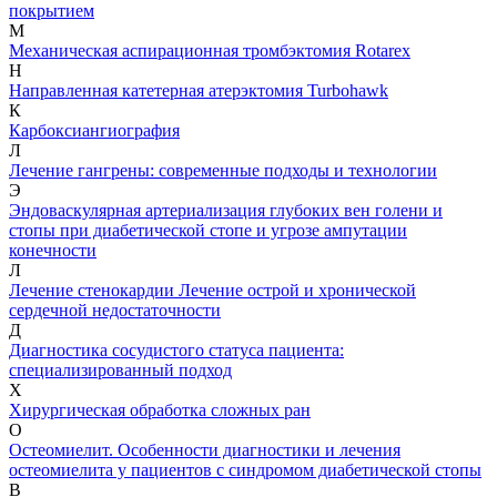
покрытием
М
Механическая аспирационная тромбэктомия Rotarex
Н
Направленная катетерная атерэктомия Turbohawk
К
Карбоксиангиография
Л
Лечение гангрены: современные подходы и технологии
Э
Эндоваскулярная артериализация глубоких вен голени и
стопы при диабетической стопе и угрозе ампутации
конечности
Л
Лечение стенокардии
Лечение острой и хронической
сердечной недостаточности
Д
Диагностика сосудистого статуса пациента:
специализированный подход
Х
Хирургическая обработка сложных ран
О
Остеомиелит. Особенности диагностики и лечения
остеомиелита у пациентов с синдромом диабетической стопы
В