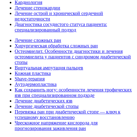
Кардиология
Лечение стенокардии
Лечение острой и хронической сердечной
недостаточности
Диагностика сосудистого статуса пациента:
специализированный подход
Лечение сложных ран
Хирургическая обработка сложных ран
Остеомиелит. Особенности диагностики и лечения
остеомиелита у пациентов с синдромом диабетической
стопы
Виртуальная ампутация пальцев
Кожная пластика
Shave-терапия
Аутодермопластика
Как сохранить ногу: особенности лечения трофических
язв при специализированном подходе
Лечение диабетических язв
Лечение диабетической стопы
Перевязка ран при диабетической стопе — ключ к
успешному восстановлению
Чрескожное напряжение кислорода для
прогнозирования заживления ран